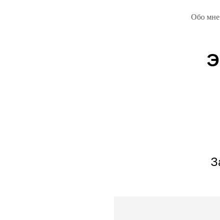
Обо мне
Э
З