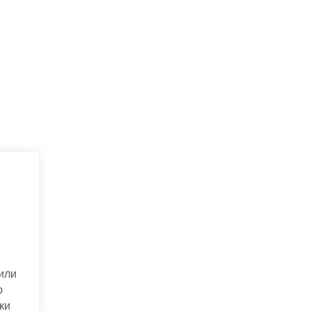
или
ю
ки