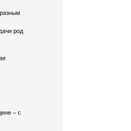
 разным
адачи род
ая
цене – с