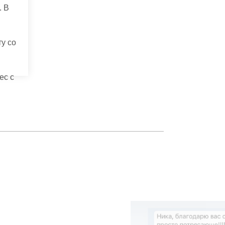
. В
у со
ес с