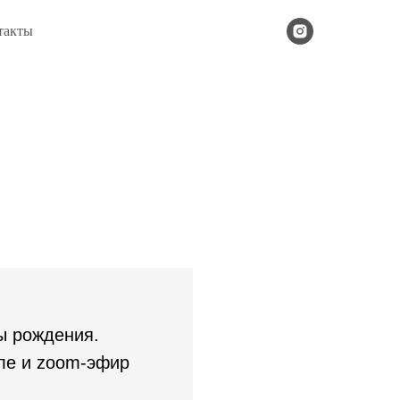
такты
ты рождения.
ле и zoom-эфир