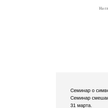
На г
Семинар о симво
Семинар смешан
31 марта.