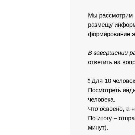
Мы рассмотрим 
размещу информа
формирование эн
В завершении р
ответить на воп
❗️ Для 10 челове
Посмотреть инди
человека.
Что освоено, а 
По итогу – отп
минут).