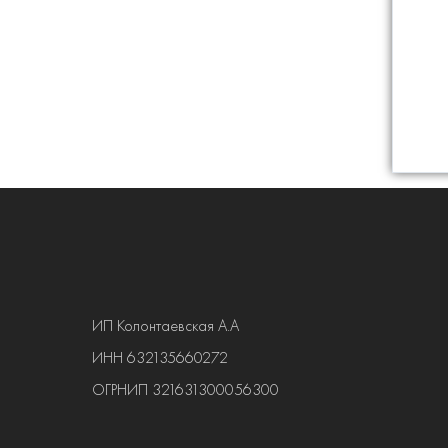
ИП Колонтаевская А.А
ИНН 632135660272
ОГРНИП 321631300056300